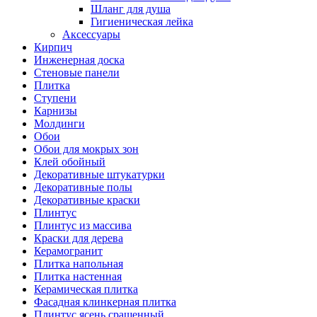
Шланг для душа
Гигиеническая лейка
Аксессуары
Кирпич
Инженерная доска
Стеновые панели
Плитка
Ступени
Карнизы
Молдинги
Обои
Обои для мокрых зон
Клей обойный
Декоративные штукатурки
Декоративные полы
Декоративные краски
Плинтус
Плинтус из массива
Краски для дерева
Керамогранит
Плитка напольная
Плитка настенная
Керамическая плитка
Фасадная клинкерная плитка
Плинтус ясень сращенный