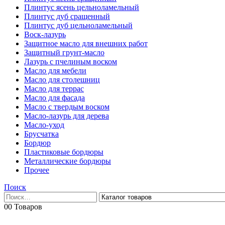
Плинтус ясень цельноламельный
Плинтус дуб сращенный
Плинтус дуб цельноламельный
Воск-лазурь
Защитное масло для внешних работ
Защитный грунт-масло
Лазурь с пчелиным воском
Масло для мебели
Масло для столешниц
Масло для террас
Масло для фасада
Масло с твердым воском
Масло-лазурь для дерева
Масло-уход
Брусчатка
Бордюр
Пластиковые бордюры
Металлические бордюры
Прочее
Поиск
0
0 Товаров