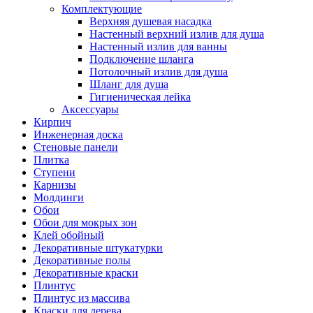
Комплектующие
Верхняя душевая насадка
Настенный верхний излив для душа
Настенный излив для ванны
Подключение шланга
Потолочный излив для душа
Шланг для душа
Гигиеническая лейка
Аксессуары
Кирпич
Инженерная доска
Стеновые панели
Плитка
Ступени
Карнизы
Молдинги
Обои
Обои для мокрых зон
Клей обойный
Декоративные штукатурки
Декоративные полы
Декоративные краски
Плинтус
Плинтус из массива
Краски для дерева