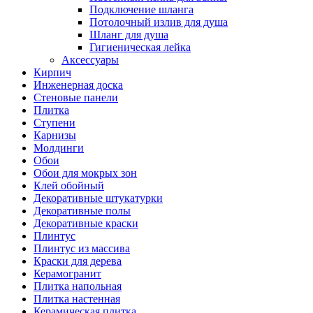
Подключение шланга
Потолочный излив для душа
Шланг для душа
Гигиеническая лейка
Аксессуары
Кирпич
Инженерная доска
Стеновые панели
Плитка
Ступени
Карнизы
Молдинги
Обои
Обои для мокрых зон
Клей обойный
Декоративные штукатурки
Декоративные полы
Декоративные краски
Плинтус
Плинтус из массива
Краски для дерева
Керамогранит
Плитка напольная
Плитка настенная
Керамическая плитка