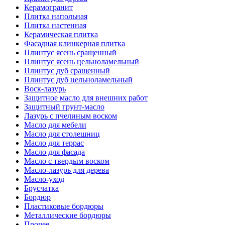
Керамогранит
Плитка напольная
Плитка настенная
Керамическая плитка
Фасадная клинкерная плитка
Плинтус ясень сращенный
Плинтус ясень цельноламельный
Плинтус дуб сращенный
Плинтус дуб цельноламельный
Воск-лазурь
Защитное масло для внешних работ
Защитный грунт-масло
Лазурь с пчелиным воском
Масло для мебели
Масло для столешниц
Масло для террас
Масло для фасада
Масло с твердым воском
Масло-лазурь для дерева
Масло-уход
Брусчатка
Бордюр
Пластиковые бордюры
Металлические бордюры
Прочее