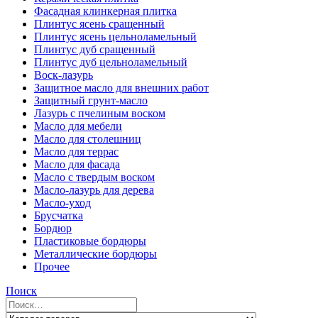
Фасадная клинкерная плитка
Плинтус ясень сращенный
Плинтус ясень цельноламельный
Плинтус дуб сращенный
Плинтус дуб цельноламельный
Воск-лазурь
Защитное масло для внешних работ
Защитный грунт-масло
Лазурь с пчелиным воском
Масло для мебели
Масло для столешниц
Масло для террас
Масло для фасада
Масло с твердым воском
Масло-лазурь для дерева
Масло-уход
Брусчатка
Бордюр
Пластиковые бордюры
Металлические бордюры
Прочее
Поиск