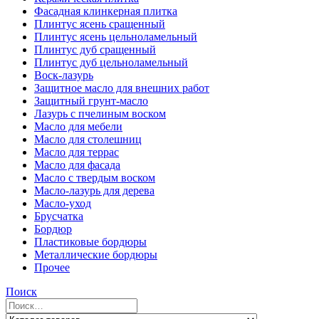
Фасадная клинкерная плитка
Плинтус ясень сращенный
Плинтус ясень цельноламельный
Плинтус дуб сращенный
Плинтус дуб цельноламельный
Воск-лазурь
Защитное масло для внешних работ
Защитный грунт-масло
Лазурь с пчелиным воском
Масло для мебели
Масло для столешниц
Масло для террас
Масло для фасада
Масло с твердым воском
Масло-лазурь для дерева
Масло-уход
Брусчатка
Бордюр
Пластиковые бордюры
Металлические бордюры
Прочее
Поиск