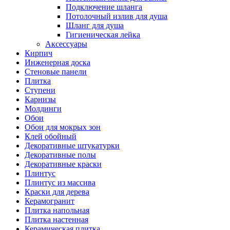
Подключение шланга
Потолочный излив для душа
Шланг для душа
Гигиеническая лейка
Аксессуары
Кирпич
Инженерная доска
Стеновые панели
Плитка
Ступени
Карнизы
Молдинги
Обои
Обои для мокрых зон
Клей обойный
Декоративные штукатурки
Декоративные полы
Декоративные краски
Плинтус
Плинтус из массива
Краски для дерева
Керамогранит
Плитка напольная
Плитка настенная
Керамическая плитка