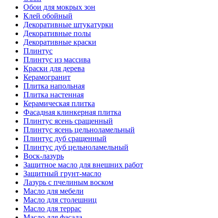
Обои для мокрых зон
Клей обойный
Декоративные штукатурки
Декоративные полы
Декоративные краски
Плинтус
Плинтус из массива
Краски для дерева
Керамогранит
Плитка напольная
Плитка настенная
Керамическая плитка
Фасадная клинкерная плитка
Плинтус ясень сращенный
Плинтус ясень цельноламельный
Плинтус дуб сращенный
Плинтус дуб цельноламельный
Воск-лазурь
Защитное масло для внешних работ
Защитный грунт-масло
Лазурь с пчелиным воском
Масло для мебели
Масло для столешниц
Масло для террас
Масло для фасада