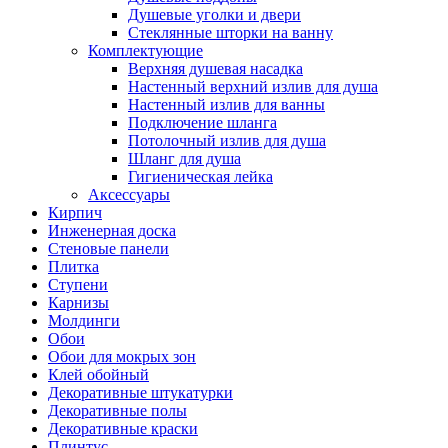
Душевые уголки и двери
Стеклянные шторки на ванну
Комплектующие
Верхняя душевая насадка
Настенный верхний излив для душа
Настенный излив для ванны
Подключение шланга
Потолочный излив для душа
Шланг для душа
Гигиеническая лейка
Аксессуары
Кирпич
Инженерная доска
Стеновые панели
Плитка
Ступени
Карнизы
Молдинги
Обои
Обои для мокрых зон
Клей обойный
Декоративные штукатурки
Декоративные полы
Декоративные краски
Плинтус