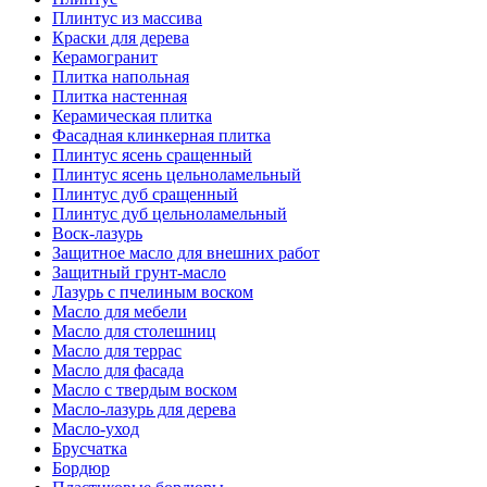
Плинтус из массива
Краски для дерева
Керамогранит
Плитка напольная
Плитка настенная
Керамическая плитка
Фасадная клинкерная плитка
Плинтус ясень сращенный
Плинтус ясень цельноламельный
Плинтус дуб сращенный
Плинтус дуб цельноламельный
Воск-лазурь
Защитное масло для внешних работ
Защитный грунт-масло
Лазурь с пчелиным воском
Масло для мебели
Масло для столешниц
Масло для террас
Масло для фасада
Масло с твердым воском
Масло-лазурь для дерева
Масло-уход
Брусчатка
Бордюр