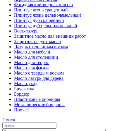
Фасадная клинкерная плитка
Плинтус ясень сращенный
Плинтус ясень цельноламельный
Плинтус дуб сращенный
Плинтус дуб цельноламельный
Воск-лазурь
Защитное масло для внешних работ
Защитный грунт-масло
Лазурь с пчелиным воском
Масло для мебели
Масло для столешниц
Масло для террас
Масло для фасада
Масло с твердым воском
Масло-лазурь для дерева
Масло-уход
Брусчатка
Бордюр
Пластиковые бордюры
Металлические бордюры
Прочее
Поиск