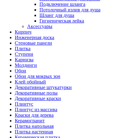
Подключение шланга
Потолочный излив для душа
Шланг для душа
Гигиеническая лейка
Аксессуары
Кирпич
Инженерная доска
Стеновые панели
Плитка
Ступени
Карнизы
Молдинги
Обои
Обои для мокрых зон
Клей обойный
Декоративные штукатурки
Декоративные полы
Декоративные краски
Плинтус
Плинтус из массива
Краски для дерева
Керамогранит
Плитка напольная
Плитка настенная
Керамическая плитка