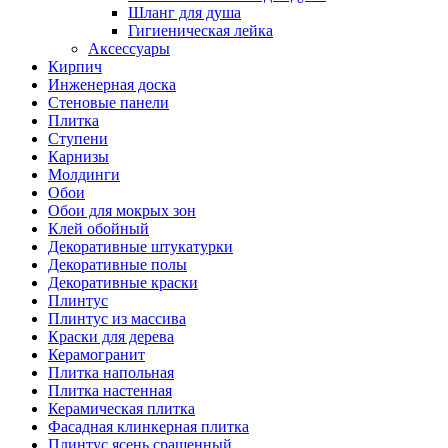
Шланг для душа
Гигиеническая лейка
Аксессуары
Кирпич
Инженерная доска
Стеновые панели
Плитка
Ступени
Карнизы
Молдинги
Обои
Обои для мокрых зон
Клей обойный
Декоративные штукатурки
Декоративные полы
Декоративные краски
Плинтус
Плинтус из массива
Краски для дерева
Керамогранит
Плитка напольная
Плитка настенная
Керамическая плитка
Фасадная клинкерная плитка
Плинтус ясень сращенный