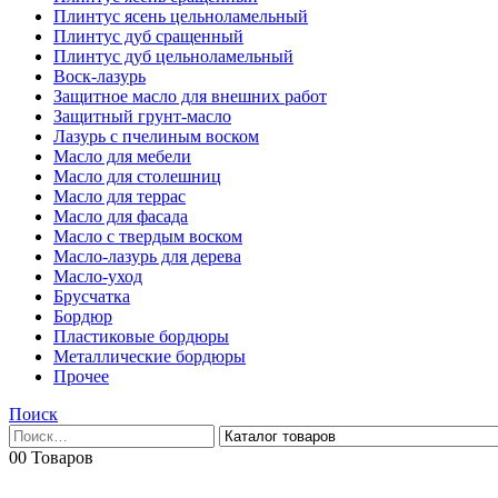
Плинтус ясень цельноламельный
Плинтус дуб сращенный
Плинтус дуб цельноламельный
Воск-лазурь
Защитное масло для внешних работ
Защитный грунт-масло
Лазурь с пчелиным воском
Масло для мебели
Масло для столешниц
Масло для террас
Масло для фасада
Масло с твердым воском
Масло-лазурь для дерева
Масло-уход
Брусчатка
Бордюр
Пластиковые бордюры
Металлические бордюры
Прочее
Поиск
0
0 Товаров