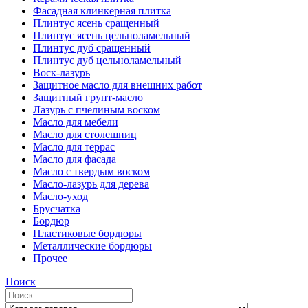
Фасадная клинкерная плитка
Плинтус ясень сращенный
Плинтус ясень цельноламельный
Плинтус дуб сращенный
Плинтус дуб цельноламельный
Воск-лазурь
Защитное масло для внешних работ
Защитный грунт-масло
Лазурь с пчелиным воском
Масло для мебели
Масло для столешниц
Масло для террас
Масло для фасада
Масло с твердым воском
Масло-лазурь для дерева
Масло-уход
Брусчатка
Бордюр
Пластиковые бордюры
Металлические бордюры
Прочее
Поиск