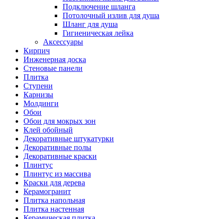
Подключение шланга
Потолочный излив для душа
Шланг для душа
Гигиеническая лейка
Аксессуары
Кирпич
Инженерная доска
Стеновые панели
Плитка
Ступени
Карнизы
Молдинги
Обои
Обои для мокрых зон
Клей обойный
Декоративные штукатурки
Декоративные полы
Декоративные краски
Плинтус
Плинтус из массива
Краски для дерева
Керамогранит
Плитка напольная
Плитка настенная
Керамическая плитка