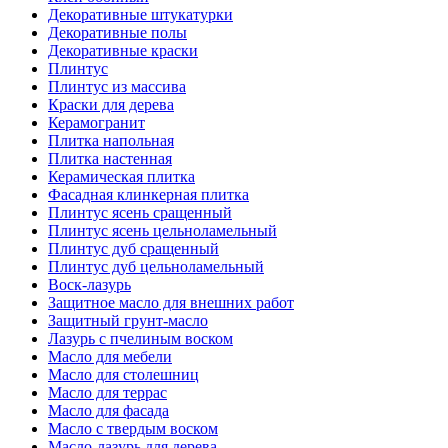
Декоративные штукатурки
Декоративные полы
Декоративные краски
Плинтус
Плинтус из массива
Краски для дерева
Керамогранит
Плитка напольная
Плитка настенная
Керамическая плитка
Фасадная клинкерная плитка
Плинтус ясень сращенный
Плинтус ясень цельноламельный
Плинтус дуб сращенный
Плинтус дуб цельноламельный
Воск-лазурь
Защитное масло для внешних работ
Защитный грунт-масло
Лазурь с пчелиным воском
Масло для мебели
Масло для столешниц
Масло для террас
Масло для фасада
Масло с твердым воском
Масло-лазурь для дерева