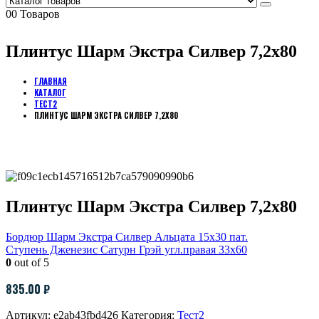
0
0 Товаров
Плинтус Шарм Экстра Силвер 7,2х80
ГЛАВНАЯ
КАТАЛОГ
ТЕСТ2
ПЛИНТУС ШАРМ ЭКСТРА СИЛВЕР 7,2Х80
Плинтус Шарм Экстра Силвер 7,2х80
Бордюр Шарм Экстра Силвер Альцата 15х30 пат.
Ступень Дженезис Сатурн Грэй угл.правая 33х60
0
out of 5
835.00
₽
Артикул:
e2ab43fbd426
Категория:
Тест2