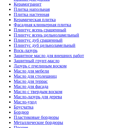
Керамогранит
Плитка напольная
Плитка настенная
Керамическая плитка
Фасадная клинкерная плитка
Плинтус ясень сращенный
Плинтус ясень цельноламельный
Плинтус дуб сращенный
Плинтус дуб цельноламельный
Воск-лазурь
Защитное масло для внешних работ
Защитный грунт-масло
Лазурь с пчелиным воском
Масло для мебели
Масло для столешниц
Масло для террас
Масло для фасада
Масло с твердым воском
Масло-лазурь для дерева
Масло-уход
Брусчатка
Бордюр
Пластиковые бордюры
Металлические бордюры
Прочее