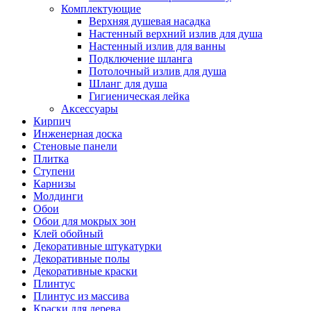
Комплектующие
Верхняя душевая насадка
Настенный верхний излив для душа
Настенный излив для ванны
Подключение шланга
Потолочный излив для душа
Шланг для душа
Гигиеническая лейка
Аксессуары
Кирпич
Инженерная доска
Стеновые панели
Плитка
Ступени
Карнизы
Молдинги
Обои
Обои для мокрых зон
Клей обойный
Декоративные штукатурки
Декоративные полы
Декоративные краски
Плинтус
Плинтус из массива
Краски для дерева