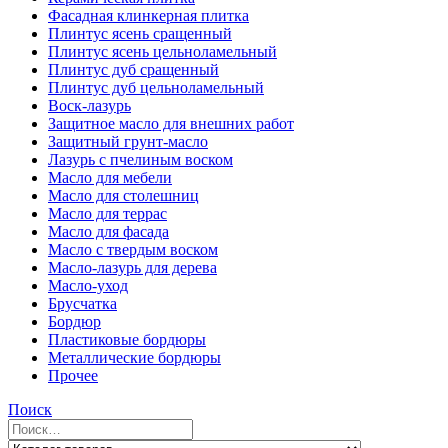
Фасадная клинкерная плитка
Плинтус ясень сращенный
Плинтус ясень цельноламельный
Плинтус дуб сращенный
Плинтус дуб цельноламельный
Воск-лазурь
Защитное масло для внешних работ
Защитный грунт-масло
Лазурь с пчелиным воском
Масло для мебели
Масло для столешниц
Масло для террас
Масло для фасада
Масло с твердым воском
Масло-лазурь для дерева
Масло-уход
Брусчатка
Бордюр
Пластиковые бордюры
Металлические бордюры
Прочее
Поиск