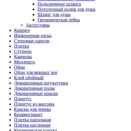
Подключение шланга
Потолочный излив для душа
Шланг для душа
Гигиеническая лейка
Аксессуары
Кирпич
Инженерная доска
Стеновые панели
Плитка
Ступени
Карнизы
Молдинги
Обои
Обои для мокрых зон
Клей обойный
Декоративные штукатурки
Декоративные полы
Декоративные краски
Плинтус
Плинтус из массива
Краски для дерева
Керамогранит
Плитка напольная
Плитка настенная
Керамическая плитка