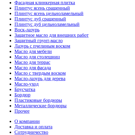
Фасадная клинкерная плитка
Плинтус ясень сращенный
Плинтус ясень цельноламельный
Плинтус дуб сращенный
Плинтус дуб цельноламельный
Воск-лазурь
Защитное масло для внешних работ
Защитный грунт-масло
Лазурь с пчелиным воском
Масло для мебели
Масло для столешниц
Масло для террас
Масло для фасада
Масло с твердым воском
Масло-лазурь для дерева
Масло-уход
Брусчатка
Бордюр
Пластиковые бордюры
Металлические бордюры
Прочее
О компании
Доставка и оплата
Сотрудничество