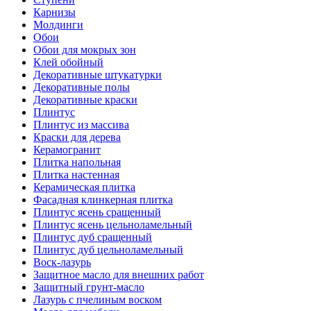
Карнизы
Молдинги
Обои
Обои для мокрых зон
Клей обойный
Декоративные штукатурки
Декоративные полы
Декоративные краски
Плинтус
Плинтус из массива
Краски для дерева
Керамогранит
Плитка напольная
Плитка настенная
Керамическая плитка
Фасадная клинкерная плитка
Плинтус ясень сращенный
Плинтус ясень цельноламельный
Плинтус дуб сращенный
Плинтус дуб цельноламельный
Воск-лазурь
Защитное масло для внешних работ
Защитный грунт-масло
Лазурь с пчелиным воском