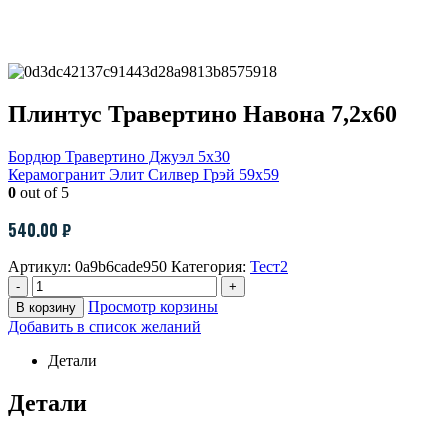
Плинтус Травертино Навона 7,2х60
Бордюр Травертино Джуэл 5х30
Керамогранит Элит Силвер Грэй 59х59
0
out of 5
540.00
₽
Артикул:
0a9b6cade950
Категория:
Тест2
-
+
Просмотр корзины
В корзину
Добавить в список желаний
Детали
Детали