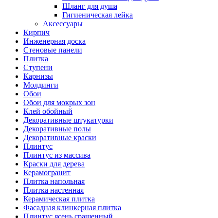
Шланг для душа
Гигиеническая лейка
Аксессуары
Кирпич
Инженерная доска
Стеновые панели
Плитка
Ступени
Карнизы
Молдинги
Обои
Обои для мокрых зон
Клей обойный
Декоративные штукатурки
Декоративные полы
Декоративные краски
Плинтус
Плинтус из массива
Краски для дерева
Керамогранит
Плитка напольная
Плитка настенная
Керамическая плитка
Фасадная клинкерная плитка
Плинтус ясень сращенный