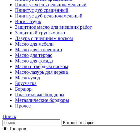
Плинтус ясень цельноламельный
Плинтус дуб сращенный
Плинтус дуб цельноламельный
Воск-лазурь
Защитное масло для внешних работ
Защитный грунт-масло
Лазурь с пчелиным воском
Масло для мебели
Масло для столешниц
Масло для террас
Масло для фасада
Масло с твердым воском
Масло-лазурь для дерева
Масло-уход
Брусчатка
Бордюр
Пластиковые бордюры
Металлические бордюры
Прочее
Поиск
0
0 Товаров