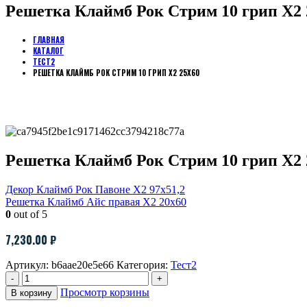
Решетка Клаймб Рок Стрим 10 грип Х2 
ГЛАВНАЯ
КАТАЛОГ
ТЕСТ2
РЕШЕТКА КЛАЙМБ РОК СТРИМ 10 ГРИП Х2 25Х60
Решетка Клаймб Рок Стрим 10 грип Х2 
Декор Клаймб Рок Павоне Х2 97х51,2
Решетка Клаймб Айс правая Х2 20х60
0
out of 5
7,230.00
₽
Артикул:
b6aae20e5e66
Категория:
Тест2
-
+
Просмотр корзины
В корзину