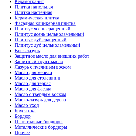
Керамогранит
Плитка напольная
Плитка настенная
Керамическая плитка
Фасадная клинкерная плитка
Плинтус ясень сращенный
Плинтус ясень цельноламельный
Плинтус дуб сращенный
Плинтус дуб цельноламельный
Воск-лазурь
Защитное масло для внешних работ
Защитный грунт-масло
Лазурь с пчелиным воском
Масло для мебели
Масло для столешниц
Масло для террас
Масло для фасада
Масло с твердым воском
Масло-лазурь для дерева
Масло-уход
Брусчатка
Бордюр
Пластиковые бордюры
Металлические бордюры
Прочее