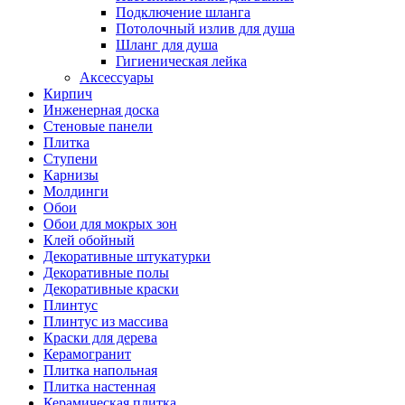
Подключение шланга
Потолочный излив для душа
Шланг для душа
Гигиеническая лейка
Аксессуары
Кирпич
Инженерная доска
Стеновые панели
Плитка
Ступени
Карнизы
Молдинги
Обои
Обои для мокрых зон
Клей обойный
Декоративные штукатурки
Декоративные полы
Декоративные краски
Плинтус
Плинтус из массива
Краски для дерева
Керамогранит
Плитка напольная
Плитка настенная
Керамическая плитка