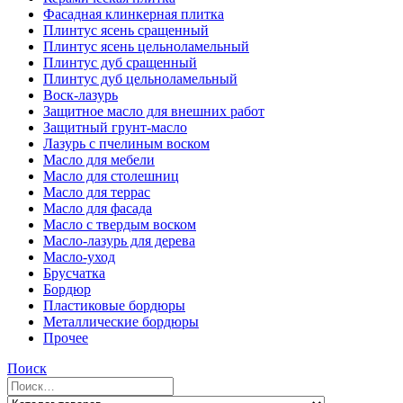
Фасадная клинкерная плитка
Плинтус ясень сращенный
Плинтус ясень цельноламельный
Плинтус дуб сращенный
Плинтус дуб цельноламельный
Воск-лазурь
Защитное масло для внешних работ
Защитный грунт-масло
Лазурь с пчелиным воском
Масло для мебели
Масло для столешниц
Масло для террас
Масло для фасада
Масло с твердым воском
Масло-лазурь для дерева
Масло-уход
Брусчатка
Бордюр
Пластиковые бордюры
Металлические бордюры
Прочее
Поиск