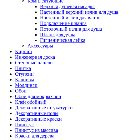
Комплектующие
Верхняя душевая насадка
Настенный верхний излив для душа
Настенный излив для ванны
Подключение шланга
Потолочный излив для душа
Шланг для душа
Гигиеническая лейка
Аксессуары
Кирпич
Инженерная доска
Стеновые панели
Плитка
Ступени
Карнизы
Молдинги
Обои
Обои для мокрых зон
Клей обойный
Декоративные штукатурки
Декоративные полы
Декоративные краски
Плинтус
Плинтус из массива
Краски для дерева