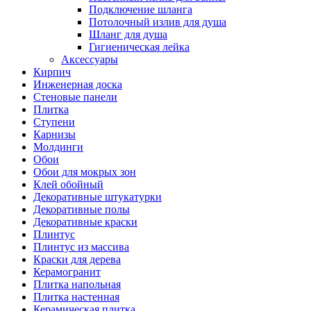
Подключение шланга
Потолочный излив для душа
Шланг для душа
Гигиеническая лейка
Аксессуары
Кирпич
Инженерная доска
Стеновые панели
Плитка
Ступени
Карнизы
Молдинги
Обои
Обои для мокрых зон
Клей обойный
Декоративные штукатурки
Декоративные полы
Декоративные краски
Плинтус
Плинтус из массива
Краски для дерева
Керамогранит
Плитка напольная
Плитка настенная
Керамическая плитка