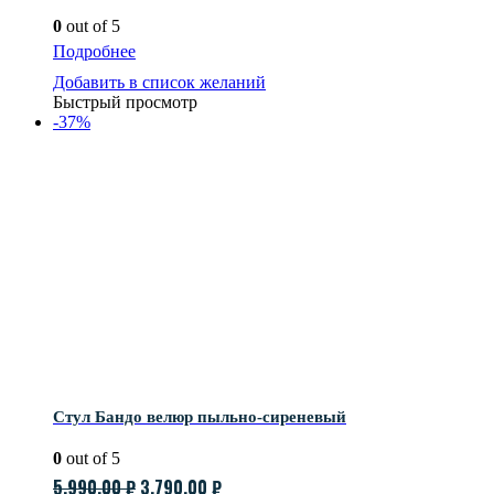
0
out of 5
Подробнее
Добавить в список желаний
Быстрый просмотр
-37%
Стул Бандо велюр пыльно-сиреневый
0
out of 5
Первоначальная
Текущая
5,990.00
₽
3,790.00
₽