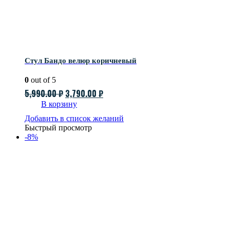
Стул Бандо велюр коричневый
0
out of 5
Первоначальная
Текущая
5,990.00
₽
3,790.00
₽
цена
цена:
В корзину
составляла
3,790.00 ₽.
Добавить в список желаний
Быстрый просмотр
5,990.00 ₽.
-8%