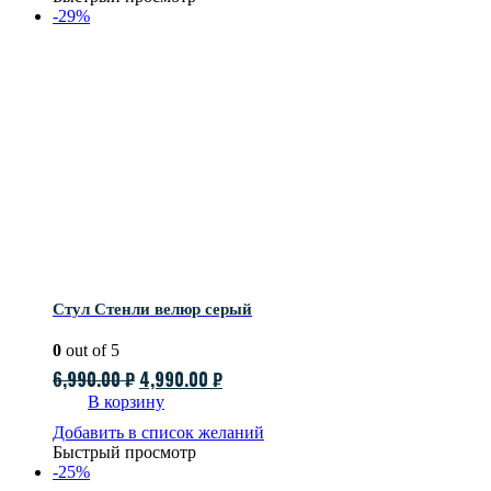
5,990.00 ₽.
-29%
Стул Стенли велюр серый
0
out of 5
Первоначальная
Текущая
6,990.00
₽
4,990.00
₽
цена
цена:
В корзину
составляла
4,990.00 ₽.
Добавить в список желаний
Быстрый просмотр
6,990.00 ₽.
-25%