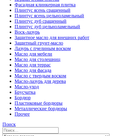
Фасадная клинкерная плитка
Плинтус ясень сращенный
Плинтус ясень цельноламельный
Плинтус дуб сращенный
Плинтус дуб цельноламельный
Воск-лазурь
Защитное масло для внешних работ
Защитный грунт-масло
Лазурь с пчелиным воском
Масло для мебели
Масло для столешниц
Масло для террас
Масло для фасада
Масло с твердым воском
Масло-лазурь для дерева
Масло-уход
Брусчатка
Бордюр
Пластиковые бордюры
Металлические бордюры
Прочее
Поиск