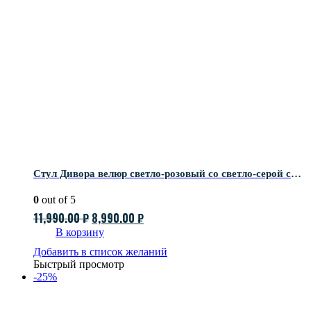
Стул Дивора велюр светло-розовый со светло-серой спинкой
0
out of 5
Первоначальная
Текущая
11,990.00
₽
8,990.00
₽
цена
цена:
В корзину
составляла
8,990.00 ₽.
Добавить в список желаний
Быстрый просмотр
11,990.00 ₽.
-25%