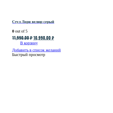
Стул Лори велюр серый
0
out of 5
Первоначальная
Текущая
11,990.00
₽
10,990.00
₽
цена
цена:
В корзину
составляла
10,990.00 ₽.
Добавить в список желаний
Быстрый просмотр
11,990.00 ₽.