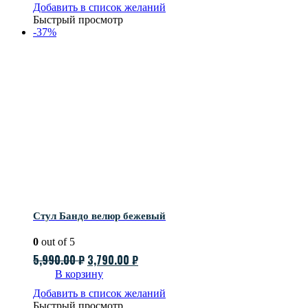
составляла
4,990.00 ₽.
Добавить в список желаний
Быстрый просмотр
6,990.00 ₽.
-37%
Стул Бандо велюр бежевый
0
out of 5
Первоначальная
Текущая
5,990.00
₽
3,790.00
₽
цена
цена:
В корзину
составляла
3,790.00 ₽.
Добавить в список желаний
Быстрый просмотр