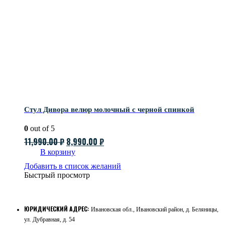
Стул Дивора велюр молочный с черной спинкой
0
out of 5
Первоначальная
Текущая
11,990.00
₽
8,990.00
₽
цена
цена:
В корзину
составляла
8,990.00 ₽.
Добавить в список желаний
Быстрый просмотр
11,990.00 ₽.
ЮРИДИЧЕСКИЙ АДРЕС:
Ивановская обл., Ивановский район, д. Беляницы,
ул. Дубравная, д. 54