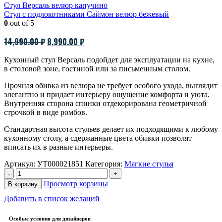
Стул Версаль велюр капучино
Стул с подлокотниками Саймон велюр бежевый
0
out of 5
Первоначальная
Текущая
14,990.00
₽
8,990.00
₽
цена
цена:
Кухонный стул Версаль подойдет для эксплуатации на кухне,
составляла
8,990.00 ₽.
в столовой зоне, гостиной или за письменным столом.
14,990.00 ₽.
Прочная обивка из велюра не требует особого ухода, выглядит
элегантно и придает интерьеру ощущение комфорта и уюта.
Внутренняя сторона спинки отдекорирована геометричной
строчкой в виде ромбов.
Стандартная высота стульев делает их подходящими к любому
кухонному столу, а сдержанные цвета обивки позволят
вписать их в разные интерьеры.
Артикул:
УТ000021851
Категория:
Мягкие стулья
-
+
Просмотр корзины
В корзину
Добавить в список желаний
Особые условия для дизайнеров