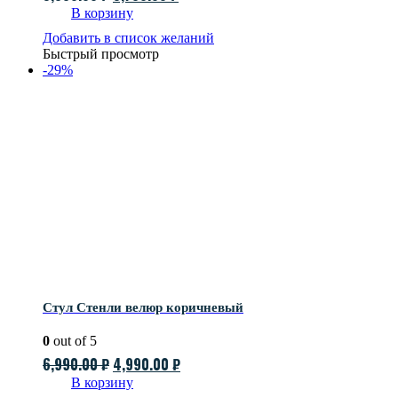
цена
цена:
В корзину
составляла
3,790.00 ₽.
Добавить в список желаний
Быстрый просмотр
5,990.00 ₽.
-29%
Стул Стенли велюр коричневый
0
out of 5
Первоначальная
Текущая
6,990.00
₽
4,990.00
₽
цена
цена:
В корзину