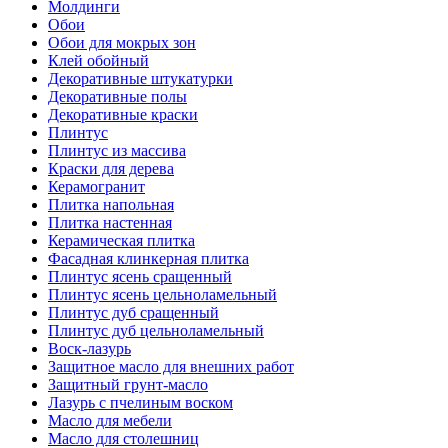
Молдинги
Обои
Обои для мокрых зон
Клей обойный
Декоративные штукатурки
Декоративные полы
Декоративные краски
Плинтус
Плинтус из массива
Краски для дерева
Керамогранит
Плитка напольная
Плитка настенная
Керамическая плитка
Фасадная клинкерная плитка
Плинтус ясень сращенный
Плинтус ясень цельноламельный
Плинтус дуб сращенный
Плинтус дуб цельноламельный
Воск-лазурь
Защитное масло для внешних работ
Защитный грунт-масло
Лазурь с пчелиным воском
Масло для мебели
Масло для столешниц