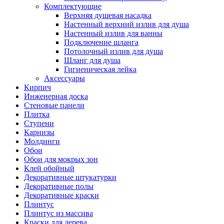
Комплектующие
Верхняя душевая насадка
Настенный верхний излив для душа
Настенный излив для ванны
Подключение шланга
Потолочный излив для душа
Шланг для душа
Гигиеническая лейка
Аксессуары
Кирпич
Инженерная доска
Стеновые панели
Плитка
Ступени
Карнизы
Молдинги
Обои
Обои для мокрых зон
Клей обойный
Декоративные штукатурки
Декоративные полы
Декоративные краски
Плинтус
Плинтус из массива
Краски для дерева