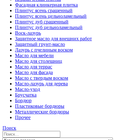
Фасадная клинкерная плитка
Плинтус ясень сращенный
Плинтус ясень цельноламельный
Плинтус дуб сращенный
Плинтус дуб цельноламельный
Воск-лазурь
Защитное масло для внешних работ
Защитный грунт-масло
Лазурь с пчелиным воском
Масло для мебели
Масло для столешниц
Масло для террас
Масло для фасада
Масло с твердым воском
Масло-лазурь для дерева
Масло-уход
Брусчатка
Бордюр
Пластиковые бордюры
Металлические бордюры
Прочее
Поиск