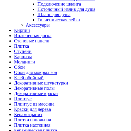
Подключение шланга
Потолочный излив для душа
Шланг для душа
Гигиеническая лейка
Аксессуары
Кирпич
Инженерная доска
Стеновые панели
Плитка
Ступени
Карнизы
Молдинги
Обои
Обои для мокрых зон
Клей обойный
Декоративные штукатурки
Декоративные полы
Декоративные краски
Плинтус
Плинтус из массива
Краски для дерева
Керамогранит
Плитка напольная
Плитка настенная
Керамическая плитка