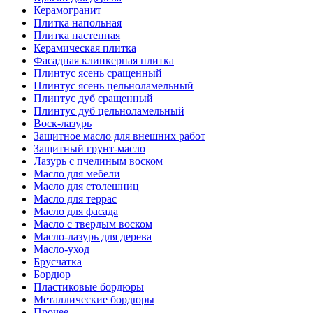
Керамогранит
Плитка напольная
Плитка настенная
Керамическая плитка
Фасадная клинкерная плитка
Плинтус ясень сращенный
Плинтус ясень цельноламельный
Плинтус дуб сращенный
Плинтус дуб цельноламельный
Воск-лазурь
Защитное масло для внешних работ
Защитный грунт-масло
Лазурь с пчелиным воском
Масло для мебели
Масло для столешниц
Масло для террас
Масло для фасада
Масло с твердым воском
Масло-лазурь для дерева
Масло-уход
Брусчатка
Бордюр
Пластиковые бордюры
Металлические бордюры
Прочее