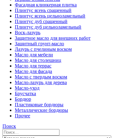
Фасадная клинкерная плитка
Плинтус ясень сращенный
Плинтус ясень цельноламельный
Плинтус дуб сращенный
Плинтус дуб цельноламельный
Воск-лазурь
Защитное масло для внешних работ
Защитный грунт-масло
Лазурь с пчелиным воском
Масло для мебели
Масло для столешниц
Масло для террас
Масло для фасада
Масло с твердым воском
Масло-лазурь для дерева
Масло-уход
Брусчатка
Бордюр
Пластиковые бордюры
Металлические бордюры
Прочее
Поиск