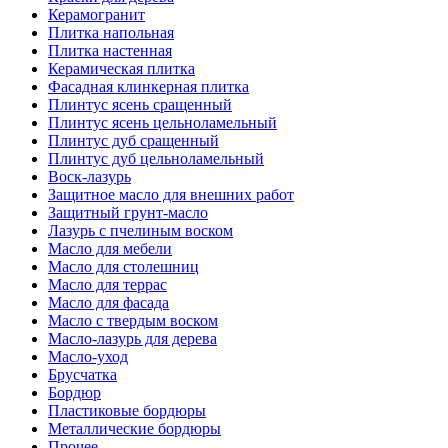
Керамогранит
Плитка напольная
Плитка настенная
Керамическая плитка
Фасадная клинкерная плитка
Плинтус ясень сращенный
Плинтус ясень цельноламельный
Плинтус дуб сращенный
Плинтус дуб цельноламельный
Воск-лазурь
Защитное масло для внешних работ
Защитный грунт-масло
Лазурь с пчелиным воском
Масло для мебели
Масло для столешниц
Масло для террас
Масло для фасада
Масло с твердым воском
Масло-лазурь для дерева
Масло-уход
Брусчатка
Бордюр
Пластиковые бордюры
Металлические бордюры
Прочее