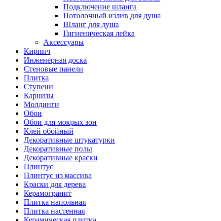
Подключение шланга
Потолочный излив для душа
Шланг для душа
Гигиеническая лейка
Аксессуары
Кирпич
Инженерная доска
Стеновые панели
Плитка
Ступени
Карнизы
Молдинги
Обои
Обои для мокрых зон
Клей обойный
Декоративные штукатурки
Декоративные полы
Декоративные краски
Плинтус
Плинтус из массива
Краски для дерева
Керамогранит
Плитка напольная
Плитка настенная
Керамическая плитка