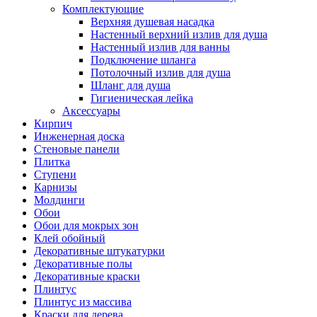
Комплектующие
Верхняя душевая насадка
Настенный верхний излив для душа
Настенный излив для ванны
Подключение шланга
Потолочный излив для душа
Шланг для душа
Гигиеническая лейка
Аксессуары
Кирпич
Инженерная доска
Стеновые панели
Плитка
Ступени
Карнизы
Молдинги
Обои
Обои для мокрых зон
Клей обойный
Декоративные штукатурки
Декоративные полы
Декоративные краски
Плинтус
Плинтус из массива
Краски для дерева