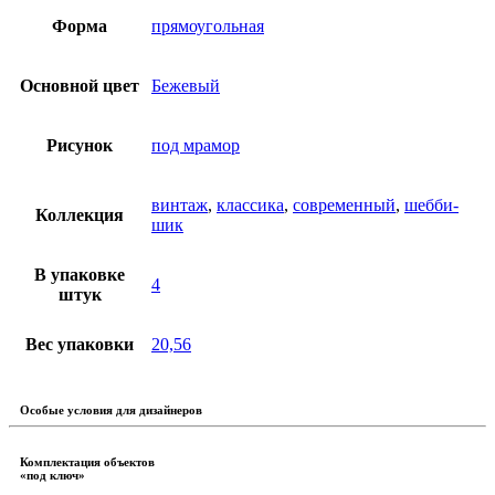
Форма
прямоугольная
Основной цвет
Бежевый
Рисунок
под мрамор
винтаж
,
классика
,
современный
,
шебби-
Коллекция
шик
В упаковке
4
штук
Вес упаковки
20,56
Особые условия для дизайнеров
Комплектация объектов
«под ключ»