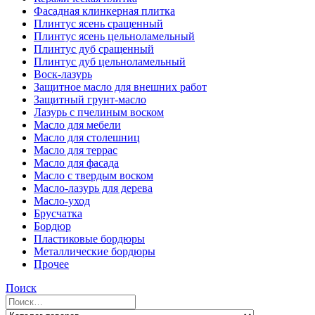
Фасадная клинкерная плитка
Плинтус ясень сращенный
Плинтус ясень цельноламельный
Плинтус дуб сращенный
Плинтус дуб цельноламельный
Воск-лазурь
Защитное масло для внешних работ
Защитный грунт-масло
Лазурь с пчелиным воском
Масло для мебели
Масло для столешниц
Масло для террас
Масло для фасада
Масло с твердым воском
Масло-лазурь для дерева
Масло-уход
Брусчатка
Бордюр
Пластиковые бордюры
Металлические бордюры
Прочее
Поиск