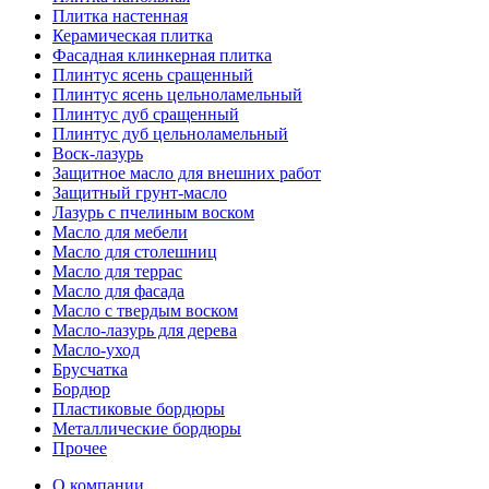
Плитка настенная
Керамическая плитка
Фасадная клинкерная плитка
Плинтус ясень сращенный
Плинтус ясень цельноламельный
Плинтус дуб сращенный
Плинтус дуб цельноламельный
Воск-лазурь
Защитное масло для внешних работ
Защитный грунт-масло
Лазурь с пчелиным воском
Масло для мебели
Масло для столешниц
Масло для террас
Масло для фасада
Масло с твердым воском
Масло-лазурь для дерева
Масло-уход
Брусчатка
Бордюр
Пластиковые бордюры
Металлические бордюры
Прочее
О компании