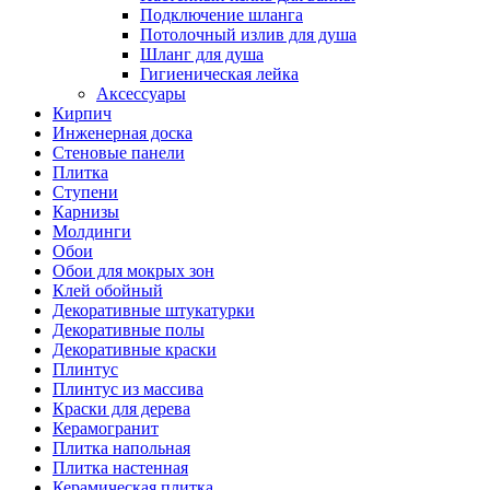
Подключение шланга
Потолочный излив для душа
Шланг для душа
Гигиеническая лейка
Аксессуары
Кирпич
Инженерная доска
Стеновые панели
Плитка
Ступени
Карнизы
Молдинги
Обои
Обои для мокрых зон
Клей обойный
Декоративные штукатурки
Декоративные полы
Декоративные краски
Плинтус
Плинтус из массива
Краски для дерева
Керамогранит
Плитка напольная
Плитка настенная
Керамическая плитка