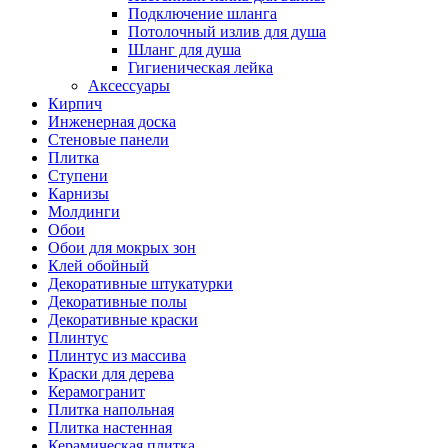
Подключение шланга
Потолочный излив для душа
Шланг для душа
Гигиеническая лейка
Аксессуары
Кирпич
Инженерная доска
Стеновые панели
Плитка
Ступени
Карнизы
Молдинги
Обои
Обои для мокрых зон
Клей обойный
Декоративные штукатурки
Декоративные полы
Декоративные краски
Плинтус
Плинтус из массива
Краски для дерева
Керамогранит
Плитка напольная
Плитка настенная
Керамическая плитка