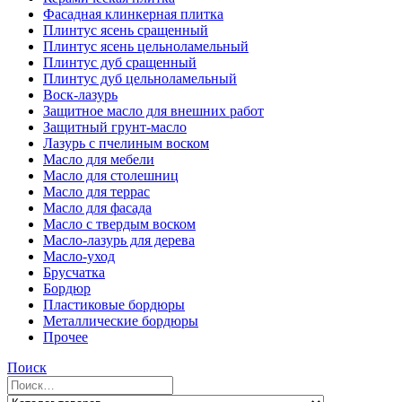
Фасадная клинкерная плитка
Плинтус ясень сращенный
Плинтус ясень цельноламельный
Плинтус дуб сращенный
Плинтус дуб цельноламельный
Воск-лазурь
Защитное масло для внешних работ
Защитный грунт-масло
Лазурь с пчелиным воском
Масло для мебели
Масло для столешниц
Масло для террас
Масло для фасада
Масло с твердым воском
Масло-лазурь для дерева
Масло-уход
Брусчатка
Бордюр
Пластиковые бордюры
Металлические бордюры
Прочее
Поиск