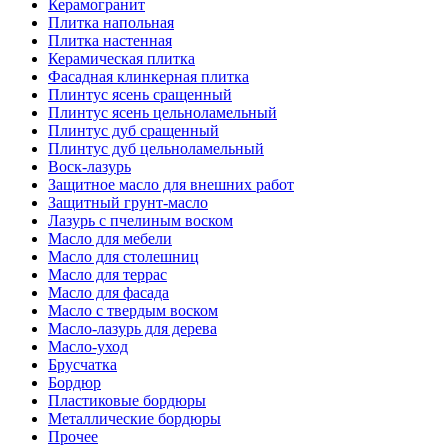
Керамогранит
Плитка напольная
Плитка настенная
Керамическая плитка
Фасадная клинкерная плитка
Плинтус ясень сращенный
Плинтус ясень цельноламельный
Плинтус дуб сращенный
Плинтус дуб цельноламельный
Воск-лазурь
Защитное масло для внешних работ
Защитный грунт-масло
Лазурь с пчелиным воском
Масло для мебели
Масло для столешниц
Масло для террас
Масло для фасада
Масло с твердым воском
Масло-лазурь для дерева
Масло-уход
Брусчатка
Бордюр
Пластиковые бордюры
Металлические бордюры
Прочее