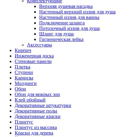
Комплектующие
Верхняя душевая насадка
Настенный верхний излив для душа
Настенный излив для ванны
Подключение шланга
Потолочный излив для душа
Шланг для душа
Гигиеническая лейка
Аксессуары
Кирпич
Инженерная доска
Стеновые панели
Плитка
Ступени
Карнизы
Молдинги
Обои
Обои для мокрых зон
Клей обойный
Декоративные штукатурки
Декоративные полы
Декоративные краски
Плинтус
Плинтус из массива
Краски для дерева