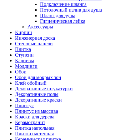
Подключение шланга
Потолочный излив для душа
Шланг для душа
Гигиеническая лейка
Аксессуары
Кирпич
Инженерная доска
Стеновые панели
Плитка
Ступени
Карнизы
Молдинги
Обои
Обои для мокрых зон
Клей обойный
Декоративные штукатурки
Декоративные полы
Декоративные краски
Плинтус
Плинтус из массива
Краски для дерева
Керамогранит
Плитка напольная
Плитка настенная
Керамическая плитка