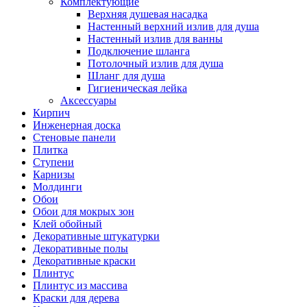
Комплектующие
Верхняя душевая насадка
Настенный верхний излив для душа
Настенный излив для ванны
Подключение шланга
Потолочный излив для душа
Шланг для душа
Гигиеническая лейка
Аксессуары
Кирпич
Инженерная доска
Стеновые панели
Плитка
Ступени
Карнизы
Молдинги
Обои
Обои для мокрых зон
Клей обойный
Декоративные штукатурки
Декоративные полы
Декоративные краски
Плинтус
Плинтус из массива
Краски для дерева