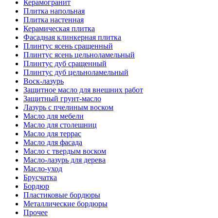
Керамогранит
Плитка напольная
Плитка настенная
Керамическая плитка
Фасадная клинкерная плитка
Плинтус ясень сращенный
Плинтус ясень цельноламельный
Плинтус дуб сращенный
Плинтус дуб цельноламельный
Воск-лазурь
Защитное масло для внешних работ
Защитный грунт-масло
Лазурь с пчелиным воском
Масло для мебели
Масло для столешниц
Масло для террас
Масло для фасада
Масло с твердым воском
Масло-лазурь для дерева
Масло-уход
Брусчатка
Бордюр
Пластиковые бордюры
Металлические бордюры
Прочее