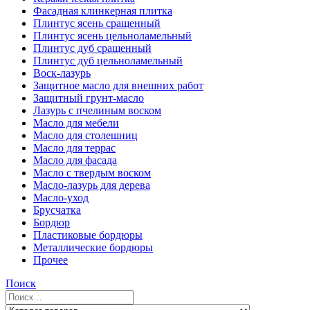
Фасадная клинкерная плитка
Плинтус ясень сращенный
Плинтус ясень цельноламельный
Плинтус дуб сращенный
Плинтус дуб цельноламельный
Воск-лазурь
Защитное масло для внешних работ
Защитный грунт-масло
Лазурь с пчелиным воском
Масло для мебели
Масло для столешниц
Масло для террас
Масло для фасада
Масло с твердым воском
Масло-лазурь для дерева
Масло-уход
Брусчатка
Бордюр
Пластиковые бордюры
Металлические бордюры
Прочее
Поиск