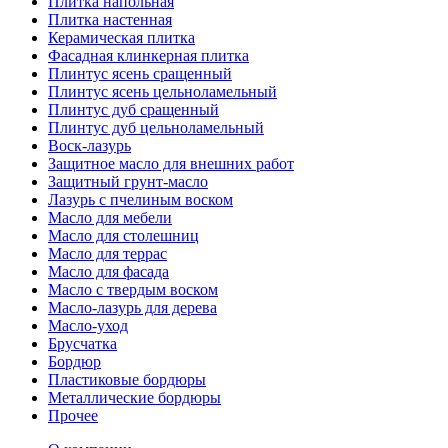
Плитка напольная
Плитка настенная
Керамическая плитка
Фасадная клинкерная плитка
Плинтус ясень сращенный
Плинтус ясень цельноламельный
Плинтус дуб сращенный
Плинтус дуб цельноламельный
Воск-лазурь
Защитное масло для внешних работ
Защитный грунт-масло
Лазурь с пчелиным воском
Масло для мебели
Масло для столешниц
Масло для террас
Масло для фасада
Масло с твердым воском
Масло-лазурь для дерева
Масло-уход
Брусчатка
Бордюр
Пластиковые бордюры
Металлические бордюры
Прочее