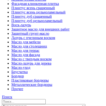
Фасадная клинкерная плитка
Плинтус ясень сращенный
Плинтус ясень цельноламельный
Плинтус дуб сращенный
Плинтус дуб цельноламельный
Воск-лазурь
Защитное масло для внешних работ
Защитный грунт-масло
Лазурь с пчелиным воском
Масло для мебели
Масло для столешниц
Масло для террас
Масло для фасада
Масло с твердым воском
Масло-лазурь для дерева
Масло-уход
Брусчатка
Бордюр
Пластиковые бордюры
Металлические бордюры
Прочее
Поиск