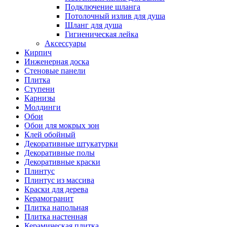
Подключение шланга
Потолочный излив для душа
Шланг для душа
Гигиеническая лейка
Аксессуары
Кирпич
Инженерная доска
Стеновые панели
Плитка
Ступени
Карнизы
Молдинги
Обои
Обои для мокрых зон
Клей обойный
Декоративные штукатурки
Декоративные полы
Декоративные краски
Плинтус
Плинтус из массива
Краски для дерева
Керамогранит
Плитка напольная
Плитка настенная
Керамическая плитка