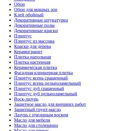
Обои
Обои для мокрых зон
Клей обойный
Декоративные штукатурки
Декоративные полы
Декоративные краски
Плинтус
Плинтус из массива
Краски для дерева
Керамогранит
Плитка напольная
Плитка настенная
Керамическая плитка
Фасадная клинкерная плитка
Плинтус ясень сращенный
Плинтус ясень цельноламельный
Плинтус дуб сращенный
Плинтус дуб цельноламельный
Воск-лазурь
Защитное масло для внешних работ
Защитный грунт-масло
Лазурь с пчелиным воском
Масло для мебели
Масло для столешниц
Масло для террас