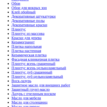
Обои
Обои для мокрых зон
Клей обойный
Декоративные штукатурки
Декоративные полы
Декоративные краски
Плинтус
Плинтус из массива
Краски для дерева
Керамогранит
Плитка напольная
Плитка настенная
Керамическая плитка
Фасадная клинкерная плитка
Плинтус ясень сращенный
Плинтус ясень цельноламельный
Плинтус дуб сращенный
Плинтус дуб цельноламельный
Воск-лазурь
Защитное масло для внешних работ
Защитный грунт-масло
Лазурь с пчелиным воском
Масло для мебели
Масло для столешниц
Масло для террас