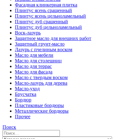
Фасадная клинкерная плитка
Плинтус ясень сращенный
Плинтус ясень цельноламельный
Плинтус дуб сращенный
Плинтус дуб цельноламельный
Воск-лазурь
Защитное масло для внешних работ
Защитный грунт-масло
Лазурь с пчелиным воском
Масло для мебели
Масло для столешниц
Масло для террас
Масло для фасада
Масло с твердым воском
Масло-лазурь для дерева
Масло-уход
Брусчатка
Бордюр
Пластиковые бордюры
Металлические бордюры
Прочее
Поиск