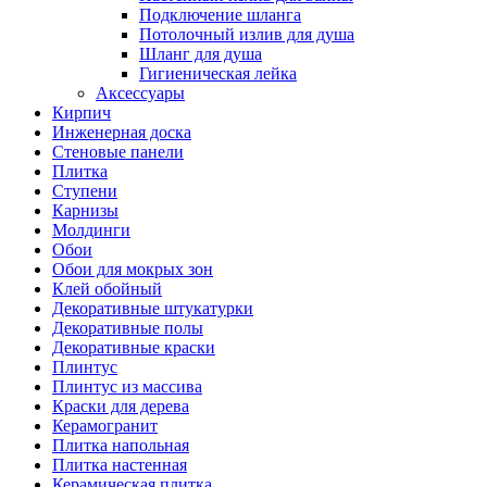
Подключение шланга
Потолочный излив для душа
Шланг для душа
Гигиеническая лейка
Аксессуары
Кирпич
Инженерная доска
Стеновые панели
Плитка
Ступени
Карнизы
Молдинги
Обои
Обои для мокрых зон
Клей обойный
Декоративные штукатурки
Декоративные полы
Декоративные краски
Плинтус
Плинтус из массива
Краски для дерева
Керамогранит
Плитка напольная
Плитка настенная
Керамическая плитка