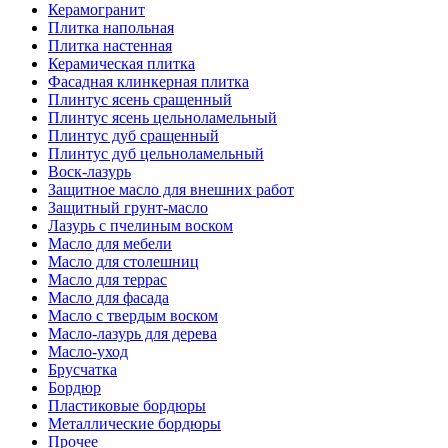
Керамогранит
Плитка напольная
Плитка настенная
Керамическая плитка
Фасадная клинкерная плитка
Плинтус ясень сращенный
Плинтус ясень цельноламельный
Плинтус дуб сращенный
Плинтус дуб цельноламельный
Воск-лазурь
Защитное масло для внешних работ
Защитный грунт-масло
Лазурь с пчелиным воском
Масло для мебели
Масло для столешниц
Масло для террас
Масло для фасада
Масло с твердым воском
Масло-лазурь для дерева
Масло-уход
Брусчатка
Бордюр
Пластиковые бордюры
Металлические бордюры
Прочее