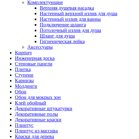
Комплектующие
Верхняя душевая насадка
Настенный верхний излив для душа
Настенный излив для ванны
Подключение шланга
Потолочный излив для душа
Шланг для душа
Гигиеническая лейка
Аксессуары
Кирпич
Инженерная доска
Стеновые панели
Плитка
Ступени
Карнизы
Молдинги
Обои
Обои для мокрых зон
Клей обойный
Декоративные штукатурки
Декоративные полы
Декоративные краски
Плинтус
Плинтус из массива
Краски для дерева