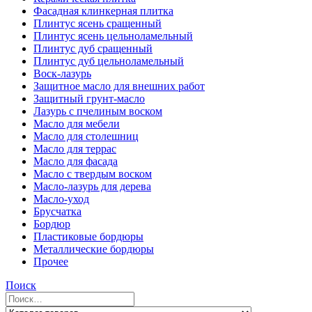
Фасадная клинкерная плитка
Плинтус ясень сращенный
Плинтус ясень цельноламельный
Плинтус дуб сращенный
Плинтус дуб цельноламельный
Воск-лазурь
Защитное масло для внешних работ
Защитный грунт-масло
Лазурь с пчелиным воском
Масло для мебели
Масло для столешниц
Масло для террас
Масло для фасада
Масло с твердым воском
Масло-лазурь для дерева
Масло-уход
Брусчатка
Бордюр
Пластиковые бордюры
Металлические бордюры
Прочее
Поиск