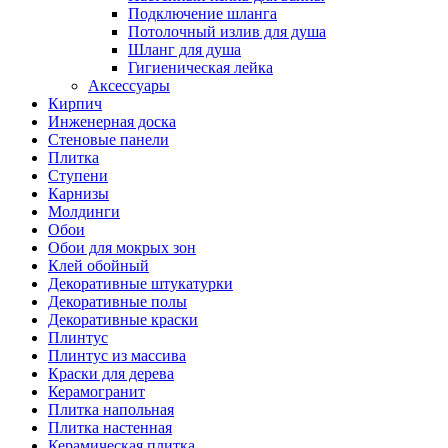
Подключение шланга
Потолочный излив для душа
Шланг для душа
Гигиеническая лейка
Аксессуары
Кирпич
Инженерная доска
Стеновые панели
Плитка
Ступени
Карнизы
Молдинги
Обои
Обои для мокрых зон
Клей обойный
Декоративные штукатурки
Декоративные полы
Декоративные краски
Плинтус
Плинтус из массива
Краски для дерева
Керамогранит
Плитка напольная
Плитка настенная
Керамическая плитка