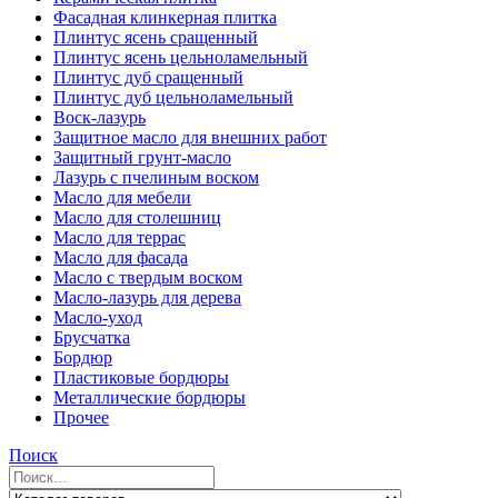
Фасадная клинкерная плитка
Плинтус ясень сращенный
Плинтус ясень цельноламельный
Плинтус дуб сращенный
Плинтус дуб цельноламельный
Воск-лазурь
Защитное масло для внешних работ
Защитный грунт-масло
Лазурь с пчелиным воском
Масло для мебели
Масло для столешниц
Масло для террас
Масло для фасада
Масло с твердым воском
Масло-лазурь для дерева
Масло-уход
Брусчатка
Бордюр
Пластиковые бордюры
Металлические бордюры
Прочее
Поиск