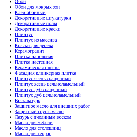
Обои
Обои для мокрых зон
Клей обойный
Декоративные штукатурки
Декоративные полы
Декоративные краски
Плинтус
Плинтус из массива
Краски для дерева
Керамогранит
Плитка напольная
Плитка настенная
Керамическая плитка
Фасадная клинкерная плитка
Плинтус ясень сращенный
Плинтус ясень цельноламельный
Плинтус дуб сращенный
Плинтус дуб цельноламельный
Воск-лазурь
Защитное масло для внешних работ
Защитный грунт-масло
Лазурь с пчелиным воском
Масло для мебели
Масло для столешниц
Масло для террас