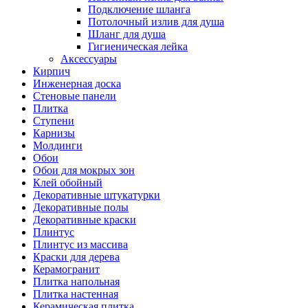
Подключение шланга
Потолочный излив для душа
Шланг для душа
Гигиеническая лейка
Аксессуары
Кирпич
Инженерная доска
Стеновые панели
Плитка
Ступени
Карнизы
Молдинги
Обои
Обои для мокрых зон
Клей обойный
Декоративные штукатурки
Декоративные полы
Декоративные краски
Плинтус
Плинтус из массива
Краски для дерева
Керамогранит
Плитка напольная
Плитка настенная
Керамическая плитка