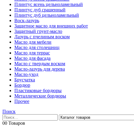
Плинтус ясень цельноламельный
Плинтус дуб сращенный
Плинтус дуб цельноламельный
Воск-лазурь
Защитное масло для внешних работ
Защитный грунт-масло
Лазурь с пчелиным воском
Масло для мебели
Масло для столешниц
Масло для террас
Масло для фасада
Масло с твердым воском
Масло-лазурь для дерева
Масло-уход
Брусчатка
Бордюр
Пластиковые бордюры
Металлические бордюры
Прочее
Поиск
0
0 Товаров