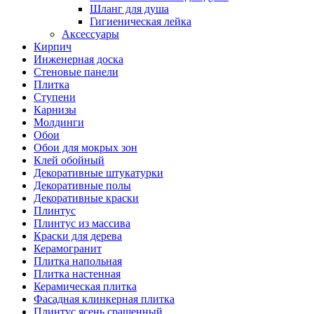
Шланг для душа
Гигиеническая лейка
Аксессуары
Кирпич
Инженерная доска
Стеновые панели
Плитка
Ступени
Карнизы
Молдинги
Обои
Обои для мокрых зон
Клей обойный
Декоративные штукатурки
Декоративные полы
Декоративные краски
Плинтус
Плинтус из массива
Краски для дерева
Керамогранит
Плитка напольная
Плитка настенная
Керамическая плитка
Фасадная клинкерная плитка
Плинтус ясень сращенный