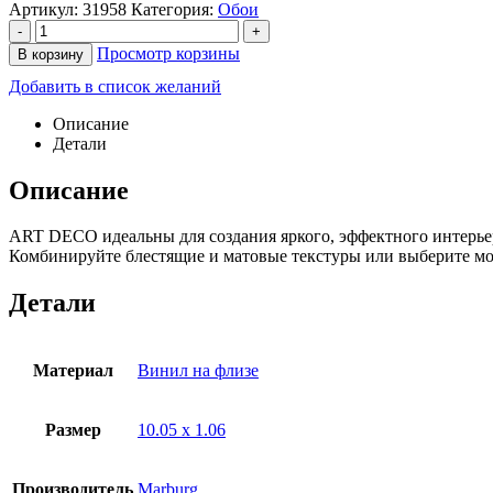
Артикул:
31958
Категория:
Обои
-
+
Просмотр корзины
В корзину
Добавить в список желаний
Описание
Детали
Описание
ART DECO идеальны для создания яркого, эффектного интерье
Комбинируйте блестящие и матовые текстуры или выберите мон
Детали
Материал
Винил на флизе
Размер
10.05 х 1.06
Производитель
Marburg