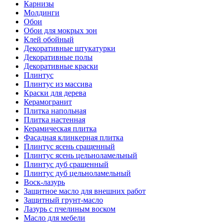
Карнизы
Молдинги
Обои
Обои для мокрых зон
Клей обойный
Декоративные штукатурки
Декоративные полы
Декоративные краски
Плинтус
Плинтус из массива
Краски для дерева
Керамогранит
Плитка напольная
Плитка настенная
Керамическая плитка
Фасадная клинкерная плитка
Плинтус ясень сращенный
Плинтус ясень цельноламельный
Плинтус дуб сращенный
Плинтус дуб цельноламельный
Воск-лазурь
Защитное масло для внешних работ
Защитный грунт-масло
Лазурь с пчелиным воском
Масло для мебели