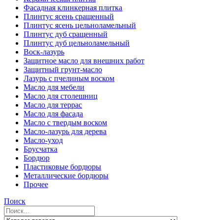
Фасадная клинкерная плитка
Плинтус ясень сращенный
Плинтус ясень цельноламельный
Плинтус дуб сращенный
Плинтус дуб цельноламельный
Воск-лазурь
Защитное масло для внешних работ
Защитный грунт-масло
Лазурь с пчелиным воском
Масло для мебели
Масло для столешниц
Масло для террас
Масло для фасада
Масло с твердым воском
Масло-лазурь для дерева
Масло-уход
Брусчатка
Бордюр
Пластиковые бордюры
Металлические бордюры
Прочее
Поиск