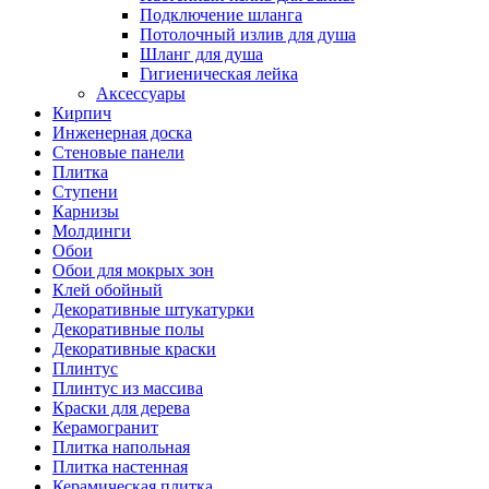
Подключение шланга
Потолочный излив для душа
Шланг для душа
Гигиеническая лейка
Аксессуары
Кирпич
Инженерная доска
Стеновые панели
Плитка
Ступени
Карнизы
Молдинги
Обои
Обои для мокрых зон
Клей обойный
Декоративные штукатурки
Декоративные полы
Декоративные краски
Плинтус
Плинтус из массива
Краски для дерева
Керамогранит
Плитка напольная
Плитка настенная
Керамическая плитка