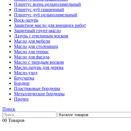
Плинтус ясень цельноламельный
Плинтус дуб сращенный
Плинтус дуб цельноламельный
Воск-лазурь
Защитное масло для внешних работ
Защитный грунт-масло
Лазурь с пчелиным воском
Масло для мебели
Масло для столешниц
Масло для террас
Масло для фасада
Масло с твердым воском
Масло-лазурь для дерева
Масло-уход
Брусчатка
Бордюр
Пластиковые бордюры
Металлические бордюры
Прочее
Поиск
0
0 Товаров