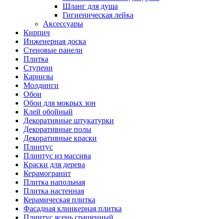
Шланг для душа
Гигиеническая лейка
Аксессуары
Кирпич
Инженерная доска
Стеновые панели
Плитка
Ступени
Карнизы
Молдинги
Обои
Обои для мокрых зон
Клей обойный
Декоративные штукатурки
Декоративные полы
Декоративные краски
Плинтус
Плинтус из массива
Краски для дерева
Керамогранит
Плитка напольная
Плитка настенная
Керамическая плитка
Фасадная клинкерная плитка
Плинтус ясень сращенный