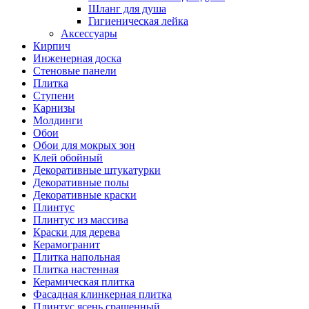
Шланг для душа
Гигиеническая лейка
Аксессуары
Кирпич
Инженерная доска
Стеновые панели
Плитка
Ступени
Карнизы
Молдинги
Обои
Обои для мокрых зон
Клей обойный
Декоративные штукатурки
Декоративные полы
Декоративные краски
Плинтус
Плинтус из массива
Краски для дерева
Керамогранит
Плитка напольная
Плитка настенная
Керамическая плитка
Фасадная клинкерная плитка
Плинтус ясень сращенный