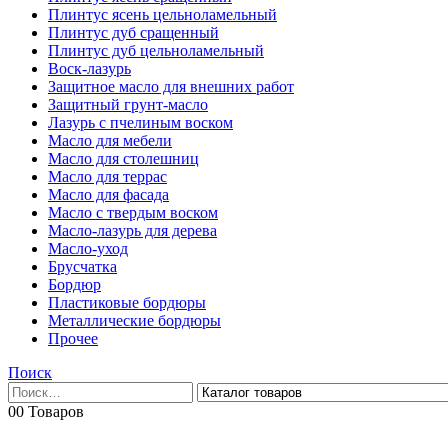
Плинтус ясень цельноламельный
Плинтус дуб сращенный
Плинтус дуб цельноламельный
Воск-лазурь
Защитное масло для внешних работ
Защитный грунт-масло
Лазурь с пчелиным воском
Масло для мебели
Масло для столешниц
Масло для террас
Масло для фасада
Масло с твердым воском
Масло-лазурь для дерева
Масло-уход
Брусчатка
Бордюр
Пластиковые бордюры
Металлические бордюры
Прочее
Поиск
0
0 Товаров