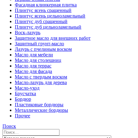
Фасадная клинкерная плитка
Плинтус ясень сращенный
Плинтус ясень цельноламельный
Плинтус дуб сращенный
Плинтус дуб цельноламельный
Воск-лазурь
Защитное масло для внешних работ
Защитный грунт-масло
Лазурь с пчелиным воском
Масло для мебели
Масло для столешниц
Масло для террас
Масло для фасада
Масло с твердым воском
Масло-лазурь для дерева
Масло-уход
Брусчатка
Бордюр
Пластиковые бордюры
Металлические бордюры
Прочее
Поиск