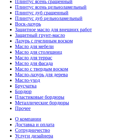
Плинтус ясень сращенный
Плинтус ясень цельноламельный
Плинтус дуб сращенный
Плинтус дуб цельноламельный
Воск-лазурь
Защитное масло для внешних работ
Защитный грунт-масло
Лазурь с пчелиным воском
Масло для мебели
Масло для столешниц
Масло для террас
Масло для фасада
Масло с твердым воском
Масло-лазурь для дерева
Масло-уход
Брусчатка
Бордюр
Пластиковые бордюры
Металлические бордюры
Прочее
О компании
Доставка и оплата
Сотрудничество
Услуги дизайнера