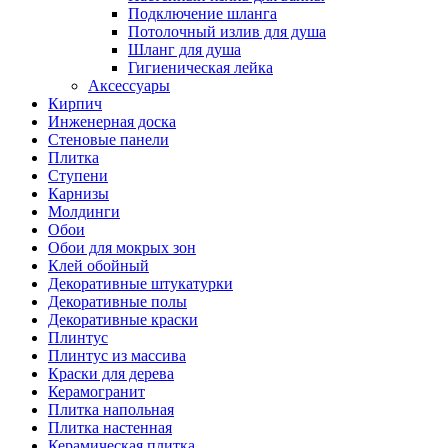
Подключение шланга
Потолочный излив для душа
Шланг для душа
Гигиеническая лейка
Аксессуары
Кирпич
Инженерная доска
Стеновые панели
Плитка
Ступени
Карнизы
Молдинги
Обои
Обои для мокрых зон
Клей обойный
Декоративные штукатурки
Декоративные полы
Декоративные краски
Плинтус
Плинтус из массива
Краски для дерева
Керамогранит
Плитка напольная
Плитка настенная
Керамическая плитка