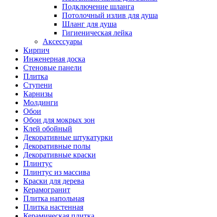
Подключение шланга
Потолочный излив для душа
Шланг для душа
Гигиеническая лейка
Аксессуары
Кирпич
Инженерная доска
Стеновые панели
Плитка
Ступени
Карнизы
Молдинги
Обои
Обои для мокрых зон
Клей обойный
Декоративные штукатурки
Декоративные полы
Декоративные краски
Плинтус
Плинтус из массива
Краски для дерева
Керамогранит
Плитка напольная
Плитка настенная
Керамическая плитка