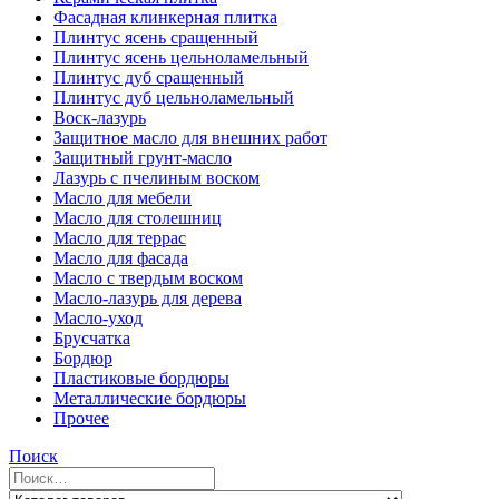
Фасадная клинкерная плитка
Плинтус ясень сращенный
Плинтус ясень цельноламельный
Плинтус дуб сращенный
Плинтус дуб цельноламельный
Воск-лазурь
Защитное масло для внешних работ
Защитный грунт-масло
Лазурь с пчелиным воском
Масло для мебели
Масло для столешниц
Масло для террас
Масло для фасада
Масло с твердым воском
Масло-лазурь для дерева
Масло-уход
Брусчатка
Бордюр
Пластиковые бордюры
Металлические бордюры
Прочее
Поиск