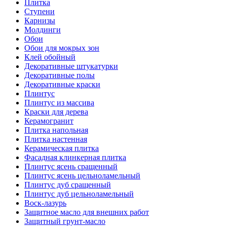
Плитка
Ступени
Карнизы
Молдинги
Обои
Обои для мокрых зон
Клей обойный
Декоративные штукатурки
Декоративные полы
Декоративные краски
Плинтус
Плинтус из массива
Краски для дерева
Керамогранит
Плитка напольная
Плитка настенная
Керамическая плитка
Фасадная клинкерная плитка
Плинтус ясень сращенный
Плинтус ясень цельноламельный
Плинтус дуб сращенный
Плинтус дуб цельноламельный
Воск-лазурь
Защитное масло для внешних работ
Защитный грунт-масло