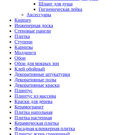
Шланг для душа
Гигиеническая лейка
Аксессуары
Кирпич
Инженерная доска
Стеновые панели
Плитка
Ступени
Карнизы
Молдинги
Обои
Обои для мокрых зон
Клей обойный
Декоративные штукатурки
Декоративные полы
Декоративные краски
Плинтус
Плинтус из массива
Краски для дерева
Керамогранит
Плитка напольная
Плитка настенная
Керамическая плитка
Фасадная клинкерная плитка
Плинтус ясень сращенный