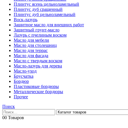
Плинтус ясень цельноламельный
Плинтус дуб сращенный
Плинтус дуб цельноламельный
Воск-лазурь
Защитное масло для внешних работ
Защитный грунт-масло
Лазурь с пчелиным воском
Масло для мебели
Масло для столешниц
Масло для террас
Масло для фасада
Масло с твердым воском
Масло-лазурь для дерева
Масло-уход
Брусчатка
Бордюр
Пластиковые бордюры
Металлические бордюры
Прочее
Поиск
0
0 Товаров