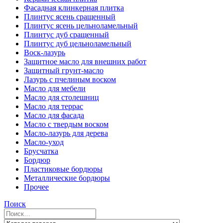
Фасадная клинкерная плитка
Плинтус ясень сращенный
Плинтус ясень цельноламельный
Плинтус дуб сращенный
Плинтус дуб цельноламельный
Воск-лазурь
Защитное масло для внешних работ
Защитный грунт-масло
Лазурь с пчелиным воском
Масло для мебели
Масло для столешниц
Масло для террас
Масло для фасада
Масло с твердым воском
Масло-лазурь для дерева
Масло-уход
Брусчатка
Бордюр
Пластиковые бордюры
Металлические бордюры
Прочее
Поиск