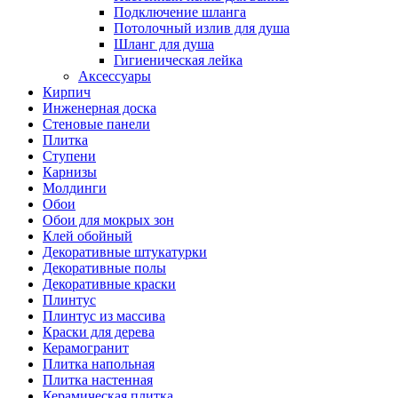
Подключение шланга
Потолочный излив для душа
Шланг для душа
Гигиеническая лейка
Аксессуары
Кирпич
Инженерная доска
Стеновые панели
Плитка
Ступени
Карнизы
Молдинги
Обои
Обои для мокрых зон
Клей обойный
Декоративные штукатурки
Декоративные полы
Декоративные краски
Плинтус
Плинтус из массива
Краски для дерева
Керамогранит
Плитка напольная
Плитка настенная
Керамическая плитка