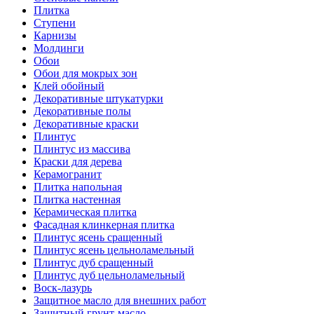
Плитка
Ступени
Карнизы
Молдинги
Обои
Обои для мокрых зон
Клей обойный
Декоративные штукатурки
Декоративные полы
Декоративные краски
Плинтус
Плинтус из массива
Краски для дерева
Керамогранит
Плитка напольная
Плитка настенная
Керамическая плитка
Фасадная клинкерная плитка
Плинтус ясень сращенный
Плинтус ясень цельноламельный
Плинтус дуб сращенный
Плинтус дуб цельноламельный
Воск-лазурь
Защитное масло для внешних работ
Защитный грунт-масло