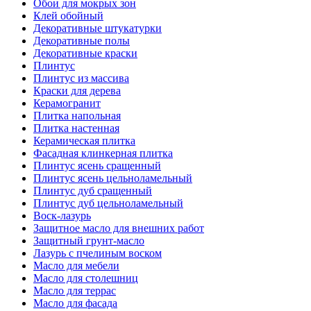
Обои для мокрых зон
Клей обойный
Декоративные штукатурки
Декоративные полы
Декоративные краски
Плинтус
Плинтус из массива
Краски для дерева
Керамогранит
Плитка напольная
Плитка настенная
Керамическая плитка
Фасадная клинкерная плитка
Плинтус ясень сращенный
Плинтус ясень цельноламельный
Плинтус дуб сращенный
Плинтус дуб цельноламельный
Воск-лазурь
Защитное масло для внешних работ
Защитный грунт-масло
Лазурь с пчелиным воском
Масло для мебели
Масло для столешниц
Масло для террас
Масло для фасада