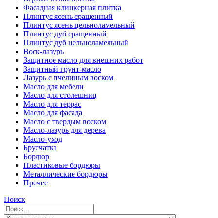
Фасадная клинкерная плитка
Плинтус ясень сращенный
Плинтус ясень цельноламельный
Плинтус дуб сращенный
Плинтус дуб цельноламельный
Воск-лазурь
Защитное масло для внешних работ
Защитный грунт-масло
Лазурь с пчелиным воском
Масло для мебели
Масло для столешниц
Масло для террас
Масло для фасада
Масло с твердым воском
Масло-лазурь для дерева
Масло-уход
Брусчатка
Бордюр
Пластиковые бордюры
Металлические бордюры
Прочее
Поиск