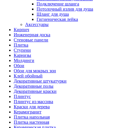
Подключение шланга
Потолочный излив для душа
Шланг для душа
Гигиеническая лейка
Аксессуары
Кирпич
Инженерная доска
Стеновые панели
Плитка
Ступени
Карнизы
Молдинги
Обои
Обои для мокрых зон
Клей обойный
Декоративные штукатурки
Декоративные полы
Декоративные краски
Плинтус
Плинтус из массива
Краски для дерева
Керамогранит
Плитка напольная
Плитка настенная
Керамическая плитка