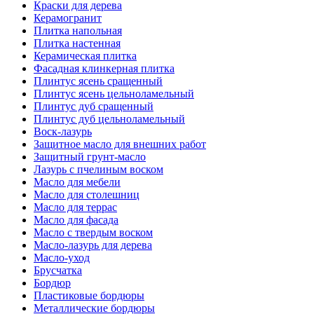
Краски для дерева
Керамогранит
Плитка напольная
Плитка настенная
Керамическая плитка
Фасадная клинкерная плитка
Плинтус ясень сращенный
Плинтус ясень цельноламельный
Плинтус дуб сращенный
Плинтус дуб цельноламельный
Воск-лазурь
Защитное масло для внешних работ
Защитный грунт-масло
Лазурь с пчелиным воском
Масло для мебели
Масло для столешниц
Масло для террас
Масло для фасада
Масло с твердым воском
Масло-лазурь для дерева
Масло-уход
Брусчатка
Бордюр
Пластиковые бордюры
Металлические бордюры