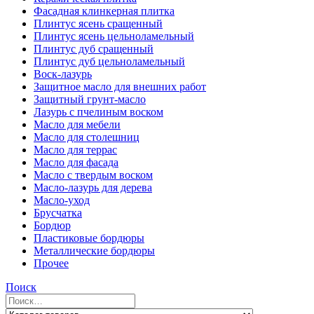
Фасадная клинкерная плитка
Плинтус ясень сращенный
Плинтус ясень цельноламельный
Плинтус дуб сращенный
Плинтус дуб цельноламельный
Воск-лазурь
Защитное масло для внешних работ
Защитный грунт-масло
Лазурь с пчелиным воском
Масло для мебели
Масло для столешниц
Масло для террас
Масло для фасада
Масло с твердым воском
Масло-лазурь для дерева
Масло-уход
Брусчатка
Бордюр
Пластиковые бордюры
Металлические бордюры
Прочее
Поиск