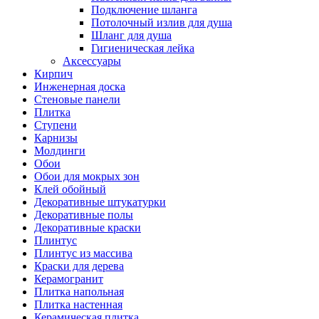
Подключение шланга
Потолочный излив для душа
Шланг для душа
Гигиеническая лейка
Аксессуары
Кирпич
Инженерная доска
Стеновые панели
Плитка
Ступени
Карнизы
Молдинги
Обои
Обои для мокрых зон
Клей обойный
Декоративные штукатурки
Декоративные полы
Декоративные краски
Плинтус
Плинтус из массива
Краски для дерева
Керамогранит
Плитка напольная
Плитка настенная
Керамическая плитка