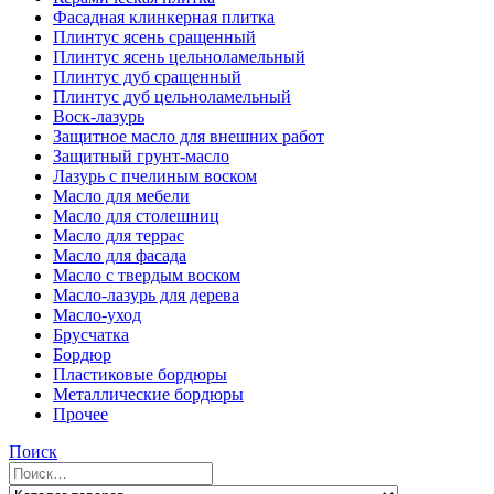
Фасадная клинкерная плитка
Плинтус ясень сращенный
Плинтус ясень цельноламельный
Плинтус дуб сращенный
Плинтус дуб цельноламельный
Воск-лазурь
Защитное масло для внешних работ
Защитный грунт-масло
Лазурь с пчелиным воском
Масло для мебели
Масло для столешниц
Масло для террас
Масло для фасада
Масло с твердым воском
Масло-лазурь для дерева
Масло-уход
Брусчатка
Бордюр
Пластиковые бордюры
Металлические бордюры
Прочее
Поиск