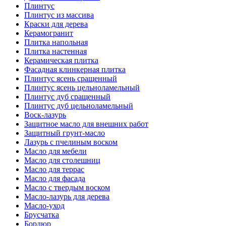
Плинтус
Плинтус из массива
Краски для дерева
Керамогранит
Плитка напольная
Плитка настенная
Керамическая плитка
Фасадная клинкерная плитка
Плинтус ясень сращенный
Плинтус ясень цельноламельный
Плинтус дуб сращенный
Плинтус дуб цельноламельный
Воск-лазурь
Защитное масло для внешних работ
Защитный грунт-масло
Лазурь с пчелиным воском
Масло для мебели
Масло для столешниц
Масло для террас
Масло для фасада
Масло с твердым воском
Масло-лазурь для дерева
Масло-уход
Брусчатка
Бордюр