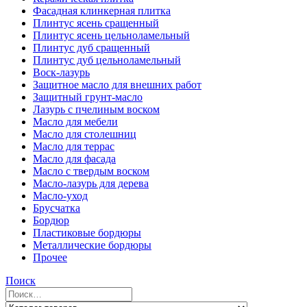
Фасадная клинкерная плитка
Плинтус ясень сращенный
Плинтус ясень цельноламельный
Плинтус дуб сращенный
Плинтус дуб цельноламельный
Воск-лазурь
Защитное масло для внешних работ
Защитный грунт-масло
Лазурь с пчелиным воском
Масло для мебели
Масло для столешниц
Масло для террас
Масло для фасада
Масло с твердым воском
Масло-лазурь для дерева
Масло-уход
Брусчатка
Бордюр
Пластиковые бордюры
Металлические бордюры
Прочее
Поиск