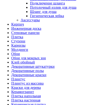
Подключение шланга
Потолочный излив для душа
Шланг для душа
Гигиеническая лейка
Аксессуары
Кирпич
Инженерная доска
Стеновые панели
Плитка
Ступени
Карнизы
Молдинги
Обои
Обои для мокрых зон
Клей обойный
Декоративные штукатурки
Декоративные полы
Декоративные краски
Плинтус
Плинтус из массива
Краски для дерева
Керамогранит
Плитка напольная
Плитка настенная
Керамическая плитка