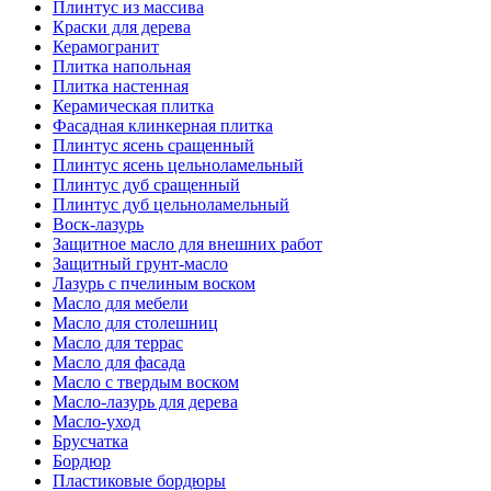
Плинтус из массива
Краски для дерева
Керамогранит
Плитка напольная
Плитка настенная
Керамическая плитка
Фасадная клинкерная плитка
Плинтус ясень сращенный
Плинтус ясень цельноламельный
Плинтус дуб сращенный
Плинтус дуб цельноламельный
Воск-лазурь
Защитное масло для внешних работ
Защитный грунт-масло
Лазурь с пчелиным воском
Масло для мебели
Масло для столешниц
Масло для террас
Масло для фасада
Масло с твердым воском
Масло-лазурь для дерева
Масло-уход
Брусчатка
Бордюр
Пластиковые бордюры