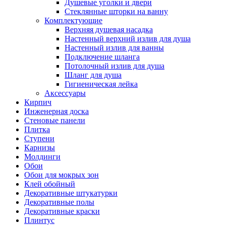
Душевые уголки и двери
Стеклянные шторки на ванну
Комплектующие
Верхняя душевая насадка
Настенный верхний излив для душа
Настенный излив для ванны
Подключение шланга
Потолочный излив для душа
Шланг для душа
Гигиеническая лейка
Аксессуары
Кирпич
Инженерная доска
Стеновые панели
Плитка
Ступени
Карнизы
Молдинги
Обои
Обои для мокрых зон
Клей обойный
Декоративные штукатурки
Декоративные полы
Декоративные краски
Плинтус